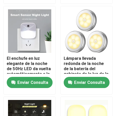
Viaje de la fábrica
Control de calidad
Éntrenos en contacto con
El enchufe en luz
Lámpara llevada
elegante de la noche
redonda de la noche
Pida una cita
de 50Hz LED da vuelta
de la batería del
automáticamente a la
gabinete de la luz de la
lámpara de la noche
noche de la radio del
Luz de la noche del silicón LED
Enviar Consulta
Enviar Consulta
para la pared del
CE 26m m
dormitorio
Luz elegante de la noche del LED
Luz ambiente de la noche