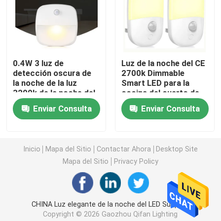
Lámpara del crecimiento del LED
Luz de la noche de la inducción
0.4W 3 luz de
Luz de la noche del CE
detección oscura de
2700k Dimmable
la noche de la luz
Smart LED para la
3D llevó la luz de la noche
3200k de la noche del
cocina del cuarto de
paquete los 40cm
baño
Enviar Consulta
Enviar Consulta
para el cuarto de baño
Luz de la noche del proyector de la galaxia
Inicio
Mapa del Sitio
Contactar Ahora
Desktop Site
Luz de la noche de la cabecera
Mapa del Sitio
Privacy Policy
Bombillas de la noche de la llama del parpadeo
CHINA Luz elegante de la noche del LED Supplier.
lámpara de escritorio llevada
Copyright © 2026 Gaozhou Qifan Lighting