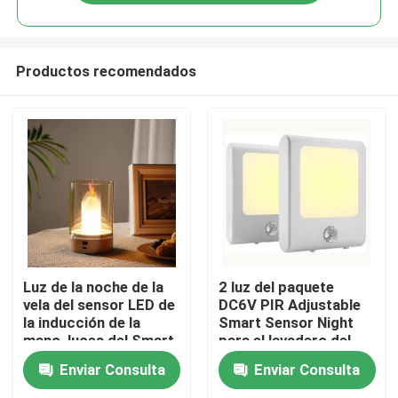
Productos recomendados
Hogar
Luz de la noche de la
2 luz del paquete
vela del sensor LED de
DC6V PIR Adjustable
la inducción de la
Smart Sensor Night
Productos
mano, luces del Smart
para el lavadero del
Home para el
garaje
Enviar Consulta
Enviar Consulta
restaurante
Sobre nosotros