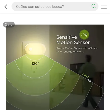
2
/
6