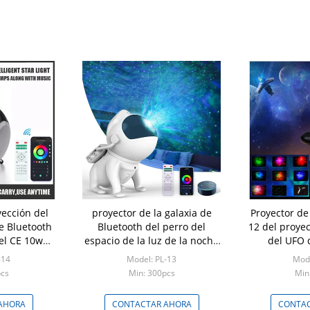
ección del
proyector de la galaxia de
Proyector de 
e Bluetooth
Bluetooth del perro del
12 del proyec
el CE 10w
espacio de la luz de la noche
del UFO 
 Malam
del proyector de la galaxia de
cumpleaño
-14
Model: PL-13
Mode
los 29cm para los presentes
pcs
Min: 300pcs
Min
AHORA
CONTACTAR AHORA
CONTAC