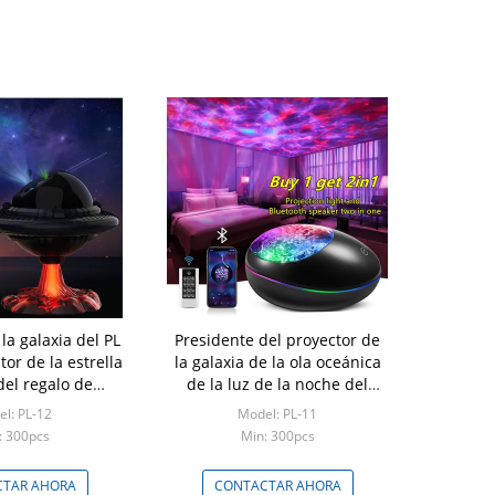
la galaxia del PL
Presidente del proyector de
tor de la estrella
la galaxia de la ola oceánica
del regalo de
de la luz de la noche del
s teledirigido
proyector de la galaxia de la
l: PL-12
Model: PL-11
decoración 2in1
: 300pcs
Min: 300pcs
TAR AHORA
CONTACTAR AHORA