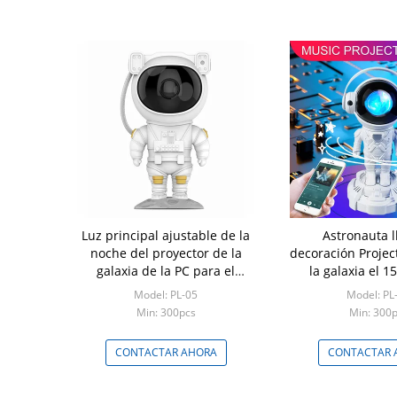
Luz principal ajustable de la
Astronauta l
noche del proyector de la
decoración Proje
galaxia de la PC para el
la galaxia el 1
partido casero
estrell
Model: PL-05
Model: PL
Min: 300pcs
Min: 300
CONTACTAR AHORA
CONTACTAR 