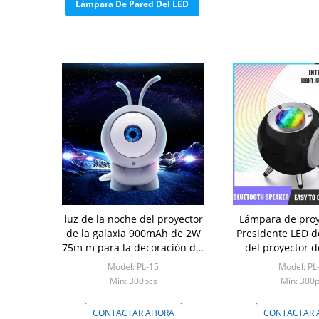
Lámpara De Pared Del LED
luz de la noche del proyector
Lámpara de proy
de la galaxia 900mAh de 2W
Presidente LED d
75m m para la decoración del
del proyector d
sitio
para Pesta
Model: PL-15
Model: PL
Min: 300pcs
Min: 300
CONTACTAR AHORA
CONTACTAR 