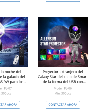
 la noche del
Proyector extranjero del
e la galaxia del
Galaxy Star del cielo de Smart
BS 9W para los
de la forma del USB con
 de la Navidad
teledirigido
l: PL-07
Model: PL-06
: 300pcs
Min: 300pcs
TAR AHORA
CONTACTAR AHORA