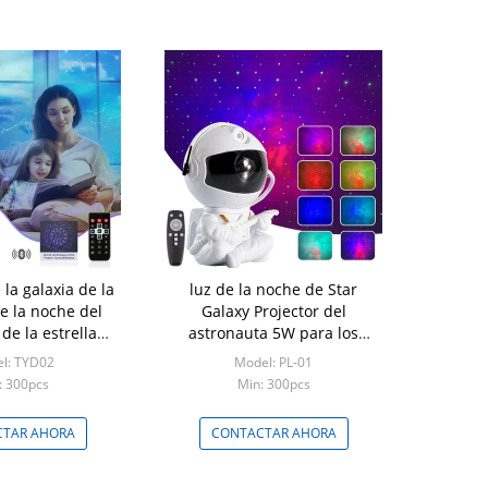
 la galaxia de la
luz de la noche de Star
e la noche del
Galaxy Projector del
de la estrella
astronauta 5W para los
 el dormitorio
regalos de los niños
l: TYD02
Model: PL-01
: 300pcs
Min: 300pcs
TAR AHORA
CONTACTAR AHORA