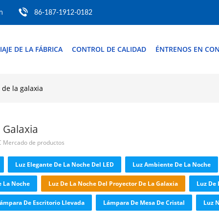
m
86-187-1912-0182
IAJE DE LA FÁBRICA
CONTROL DE CALIDAD
ÉNTRENOS EN CO
 de la galaxia
 Galaxia
PVC Mercado de productos
Luz Elegante De La Noche Del LED
Luz Ambiente De La Noche
e La Noche
Luz De La Noche Del Proyector De La Galaxia
Luz De 
ámpara De Escritorio Llevada
Lámpara De Mesa De Cristal
Luz N