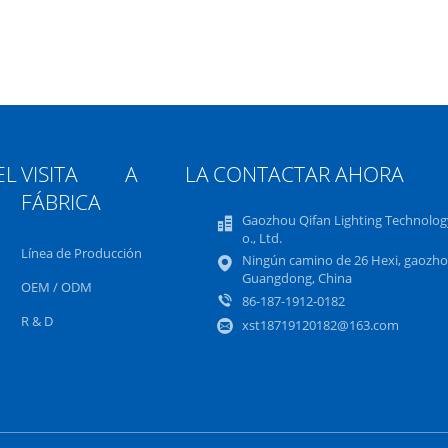
L
VISITA A LA
CONTACTAR AHORA
FÁBRICA
Gaozhou Qifan Lighting Technolog
o., Ltd.
Línea de Producción
Ningún camino de 26 Hexi, gaozho
Guangdong, China
OEM / ODM
86-187-1912-0182
R & D
xst18719120182@163.com