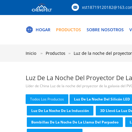
xst18719120182@163.co
HOGAR
PRODUCTOS
SOBRE NOSOTROS
V
Inicio
Productos
Luz de la noche del proyector
Luz De La Noche Del Proyector De La
Líder de China Luz de la noche del proyector de la galaxia del 
Todos Los Productos
Luz De La Noche Del Silicón LED
Luz De La Noche De La Inducción
3D Llevó La Luz D
Bombillas De La Noche De La Llama Del Parpadeo
L