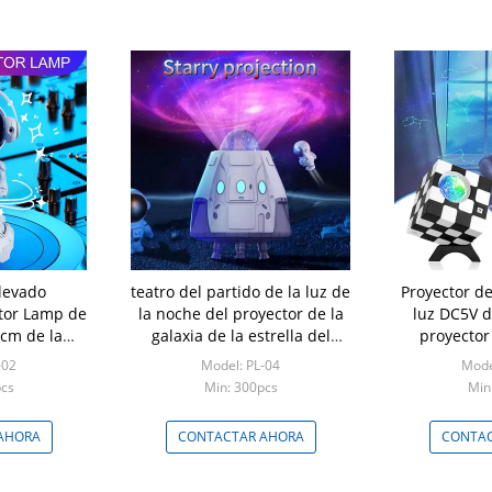
levado
teatro del partido de la luz de
Proyector de
ctor Lamp de
la noche del proyector de la
luz DC5V d
5cm de la
galaxia de la estrella del
proyector 
a
espacio del hogar 1.5A
TYD02 para
-02
Model: PL-04
Mode
pcs
Min: 300pcs
Min
AHORA
CONTACTAR AHORA
CONTAC