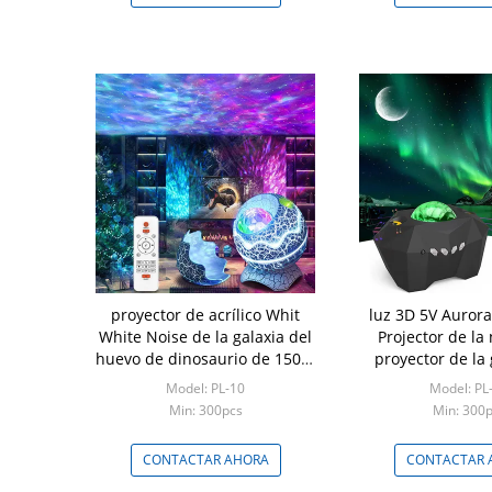
proyector de acrílico Whit
luz 3D 5V Aurora
White Noise de la galaxia del
Projector de la
huevo de dinosaurio de 150m
proyector de la 
m
2700K U
Model: PL-10
Model: PL
Min: 300pcs
Min: 300
CONTACTAR AHORA
CONTACTAR 