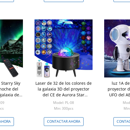
 Starry Sky
Laser de 32 de los colores de
luz 1A de
 noche del
la galaxia 3D del proyector
proyector d
galaxia de
del CE de Aurora Star
UFO del A
SB
Projection With 40 modos de
cumpleaños
-09
Model: PL-08
Mode
iluminación
pcs
Min: 300pcs
Min
AHORA
CONTACTAR AHORA
CONTAC