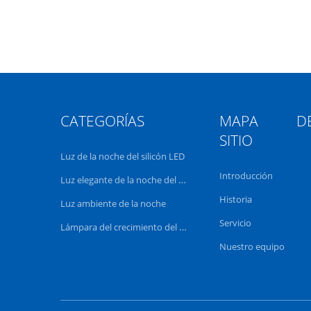
CATEGORÍAS
MAPA DE
SITIO
Luz de la noche del silicón LED
Introducción
Luz elegante de la noche del LED
Historia
Luz ambiente de la noche
Servicio
Lámpara del crecimiento del LED
Nuestro equipo