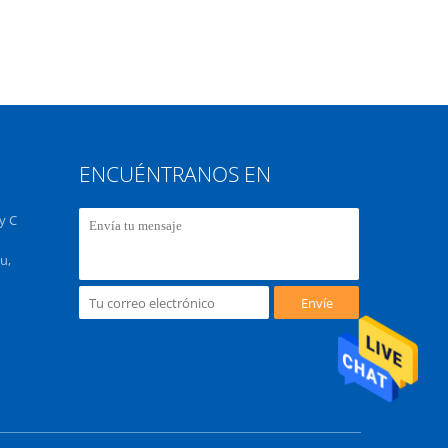
ENCUÉNTRANOS EN
y C
u,
Envíe