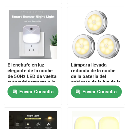
Viaje de la fábrica
Control de calidad
Éntrenos en contacto con
El enchufe en luz
Lámpara llevada
elegante de la noche
redonda de la noche
Pida una cita
de 50Hz LED da vuelta
de la batería del
automáticamente a la
gabinete de la luz de la
lámpara de la noche
noche de la radio del
Luz de la noche del silicón LED
Enviar Consulta
Enviar Consulta
para la pared del
CE 26m m
dormitorio
Luz elegante de la noche del LED
Luz ambiente de la noche