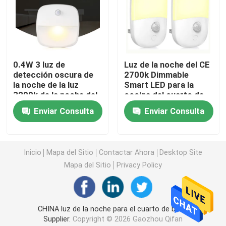
Lámpara del crecimiento del LED
Luz de la noche de la inducción
0.4W 3 luz de
Luz de la noche del CE
detección oscura de
2700k Dimmable
la noche de la luz
Smart LED para la
3D llevó la luz de la noche
3200k de la noche del
cocina del cuarto de
paquete los 40cm
baño
Enviar Consulta
Enviar Consulta
para el cuarto de baño
Luz de la noche del proyector de la galaxia
Inicio
Mapa del Sitio
Contactar Ahora
Desktop Site
Luz de la noche de la cabecera
Mapa del Sitio
Privacy Policy
Bombillas de la noche de la llama del parpadeo
CHINA luz de la noche para el cuarto de baño
lámpara de escritorio llevada
Supplier.
Copyright © 2026 Gaozhou Qifan