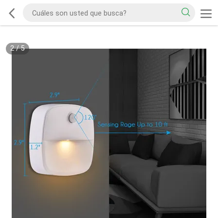
2
/
5