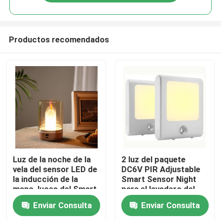
Productos recomendados
Hogar
Luz de la noche de la
2 luz del paquete
vela del sensor LED de
DC6V PIR Adjustable
la inducción de la
Smart Sensor Night
Productos
mano, luces del Smart
para el lavadero del
Home para el
garaje
Enviar Consulta
Enviar Consulta
restaurante
Sobre nosotros